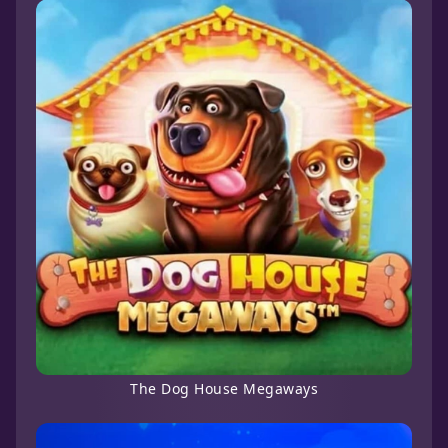
The Dog House Megaways