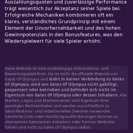
Auszahlungsquoten und zuverlässige Performance
trägt wesentlich zur Akzeptanz seiner Spiele bei.
Erfolgreiche Mechaniken kombinieren oft ein
klares, verständliches Grundprinzip mit einem
Element der Unvorhersehbarkeit und des hohen
Gewinnpotenzials in den Bonusfeatures, was den
Wiederspielwert für viele Spieler erhöht.
Diese Website ist eine unabhängige Informations- und
Bewertungsplattform. Sie ist nicht die offizielle Website von
Gates Of Olympus und
steht in keiner Verbindung zu Gates
Of Olympus, wird von Gates Of Olympus nicht gebilligt,
gesponsert oder betrieben und befindet sich nicht im
Eigentum von Gates Of Olympus oder dessen Inhabern
. Alle
Marken, Logos und Markennamen sind Eigentum ihrer
jeweiligen Rechteinhaber und werden ausschließlich zu
Identifikations- und redaktionellen Zwecken verwendet.
Sämtliche Links oder Handlungsaufforderungen können zu
alternativen lizenzierten Anbietern oder Partner-Websites
führen und nicht zu Gates Of Olympus selbst.