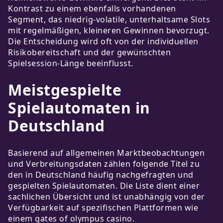
Kontrast zu einem ebenfalls vorhandenen
Segment, das niedrig-volatile, unterhaltsame Slots
mit regelmäßigen, kleineren Gewinnen bevorzugt.
Die Entscheidung wird oft von der individuellen
Risikobereitschaft und der gewünschten
Spielsession-Länge beeinflusst.
Meistgespielte
Penalty Champion
Baccarat
Spielautomaten in
Deutschland
Basierend auf allgemeinen Marktbeobachtungen
und Verbreitungsdaten zählen folgende Titel zu
den in Deutschland häufig nachgefragten und
gespielten Spielautomaten. Die Liste dient einer
sachlichen Übersicht und ist unabhängig von der
Verfügbarkeit auf spezifischen Plattformen wie
einem gates of olympus casino.