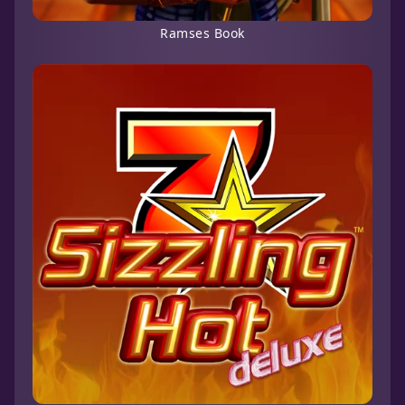
Ramses Book