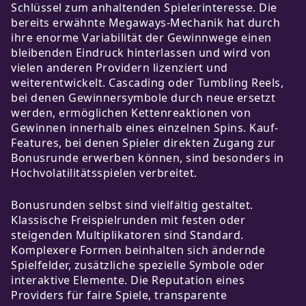
Schlüssel zum anhaltenden Spielerinteresse. Die
bereits erwähnte Megaways-Mechanik hat durch
ihre enorme Variabilität der Gewinnwege einen
bleibenden Eindruck hinterlassen und wird von
vielen anderen Providern lizenziert und
Super Color Game
Minesweeper
weiterentwickelt. Cascading oder Tumbling Reels,
bei denen Gewinnersymbole durch neue ersetzt
werden, ermöglichen Kettenreaktionen von
Gewinnen innerhalb eines einzelnen Spins. Kauf-
Features, bei denen Spieler direkten Zugang zur
Bonusrunde erwerben können, sind besonders in
Hochvolatilitätsspielen verbreitet.
Bonusrunden selbst sind vielfältig gestaltet.
Klassische Freispielrunden mit festen oder
steigenden Multiplikatoren sind Standard.
Komplexere Formen beinhalten sich ändernde
Spielfelder, zusätzliche spezielle Symbole oder
interaktive Elemente. Die Reputation eines
Providers für faire Spiele, transparente