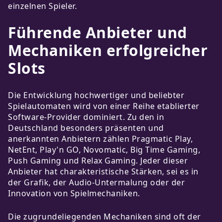
einzelnen Spieler.
Führende Anbieter und
Mechaniken erfolgreicher
Fortune Roulette
Rocket Dice
Slots
Die Entwicklung hochwertiger und beliebter
Spielautomaten wird von einer Reihe etablierter
Software-Provider dominiert. Zu den in
Deutschland besonders präsenten und
anerkannten Anbietern zählen Pragmatic Play,
NetEnt, Play'n GO, Novomatic, Big Time Gaming,
Push Gaming und Relax Gaming. Jeder dieser
Anbieter hat charakteristische Stärken, sei es in
der Grafik, der Audio-Untermalung oder der
Innovation von Spielmechaniken.
Die zugrundeliegenden Mechaniken sind oft der