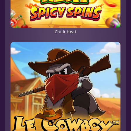
Chilli Heat