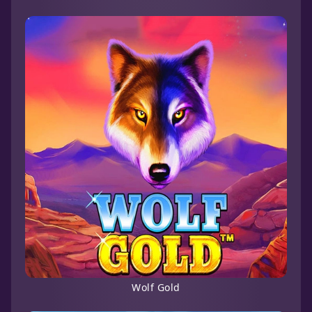
Wolf Gold