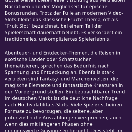
Götterwelten bieten eine Mischung aus vertrauten
Narrativen und der Möglichkeit für epische
Bonusrunden. Trotz der Fülle an modernen Video-
Slots bleibt das klassische Frucht-Thema, oft als
"Fruit Slot" bezeichnet, bei einem Teil der
Spielerschaft dauerhaft beliebt. Es verkörpert ein
traditionelles, unkompliziertes Spielerlebnis.
Abenteuer- und Entdecker-Themen, die Reisen in
exotische Länder oder Schatzsuchen
Crazy Coin Flip
Aviatrix
thematisieren, sprechen das Bedürfnis nach
Spannung und Entdeckung an. Ebenfalls stark
vertreten sind Fantasy- und Märchenwelten, die
magische Elemente und fantastische Kreaturen in
den Vordergrund stellen. Ein beobachtbarer Trend
im deutschen Markt ist die deutliche Nachfrage
nach Hochvolatilitäts-Slots. Viele Spieler scheinen
Formate zu bevorzugen, die seltene, aber
potenziell hohe Auszahlungen versprechen, auch
wenn dies mit längeren Phasen ohne
nennenswerte Gewinne einhergeht. Dies steht im