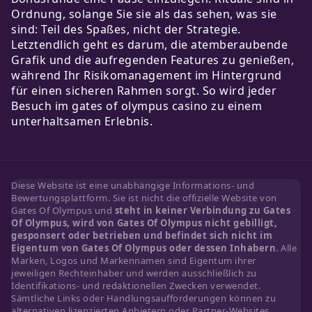
Ordnung, solange Sie sie als das sehen, was sie
sind: Teil des Spaßes, nicht der Strategie.
Letztendlich geht es darum, die atemberaubende
Grafik und die aufregenden Features zu genießen,
während Ihr Risikomanagement im Hintergrund
für einen sicheren Rahmen sorgt. So wird jeder
Besuch im gates of olympus casino zu einem
unterhaltsamen Erlebnis.
Diese Website ist eine unabhängige Informations- und
Bewertungsplattform. Sie ist nicht die offizielle Website von
Gates Of Olympus und
steht in keiner Verbindung zu Gates
Of Olympus, wird von Gates Of Olympus nicht gebilligt,
gesponsert oder betrieben und befindet sich nicht im
Eigentum von Gates Of Olympus oder dessen Inhabern
. Alle
Marken, Logos und Markennamen sind Eigentum ihrer
jeweiligen Rechteinhaber und werden ausschließlich zu
Identifikations- und redaktionellen Zwecken verwendet.
Sämtliche Links oder Handlungsaufforderungen können zu
alternativen lizenzierten Anbietern oder Partner-Websites