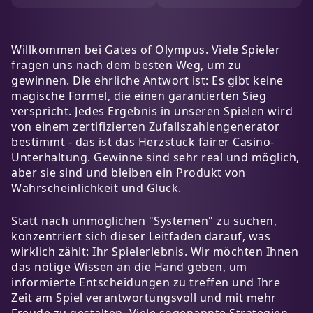
Willkommen bei Gates of Olympus. Viele Spieler
fragen uns nach dem besten Weg, um zu
gewinnen. Die ehrliche Antwort ist: Es gibt keine
magische Formel, die einen garantierten Sieg
verspricht. Jedes Ergebnis in unseren Spielen wird
von einem zertifizierten Zufallszahlengenerator
bestimmt - das ist das Herzstück fairer Casino-
Unterhaltung. Gewinne sind sehr real und möglich,
aber sie sind und bleiben ein Produkt von
Wahrscheinlichkeit und Glück.
Statt nach unmöglichen "Systemen" zu suchen,
konzentriert sich dieser Leitfaden darauf, was
wirklich zählt: Ihr Spielerlebnis. Wir möchten Ihnen
das nötige Wissen an die Hand geben, um
informierte Entscheidungen zu treffen und Ihre
Zeit am Spiel verantwortungsvoll und mit mehr