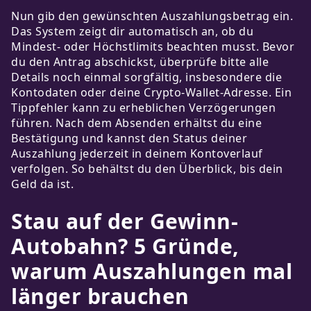
Nun gib den gewünschten Auszahlungsbetrag ein.
Das System zeigt dir automatisch an, ob du
Mindest- oder Höchstlimits beachten musst. Bevor
du den Antrag abschickst, überprüfe bitte alle
Details noch einmal sorgfältig, insbesondere die
Kontodaten oder deine Crypto-Wallet-Adresse. Ein
Tippfehler kann zu erheblichen Verzögerungen
führen. Nach dem Absenden erhältst du eine
Bestätigung und kannst den Status deiner
Auszahlung jederzeit in deinem Kontoverlauf
verfolgen. So behältst du den Überblick, bis dein
Geld da ist.
Stau auf der Gewinn-
Autobahn? 5 Gründe,
warum Auszahlungen mal
länger brauchen