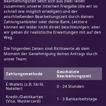
Bearbeitungszeit setzt sich aus zwei Teilen
zusammen: unserer internen Freigabe (die wir so
schnell wie möglich erledigen) und der
anschließenden Bearbeitungszeit durch deinen
Zahlungsanbieter oder deine Bank. Letztere
können wir leider nicht direkt beschleunigen, aber
wir geben dir realistische Erwartungen mit auf den
Weg.
Die folgenden Zeiten sind Richtwerte ab dem
Moment der Genehmigung deines Antrags durch
unser Team:
Geschätzte
Zahlungsmethode
Bearbeitungszeit
E-Wallets (z.B. Skrill,
0 - 24 Stunden
Neteller)
Kredit-/Debitkarten
1 - 3 Bankarbeitstage
(Visa, Mastercard)