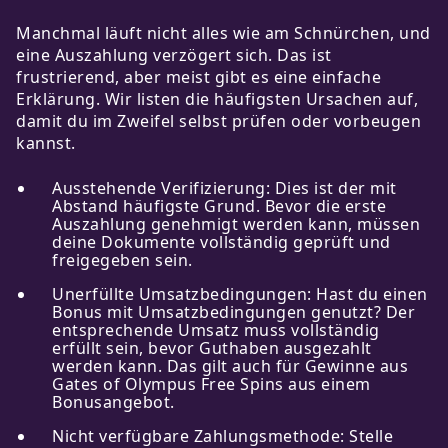
Manchmal läuft nicht alles wie am Schnürchen, und
eine Auszahlung verzögert sich. Das ist
frustrierend, aber meist gibt es eine einfache
Erklärung. Wir listen die häufigsten Ursachen auf,
damit du im Zweifel selbst prüfen oder vorbeugen
kannst.
Ausstehende Verifizierung: Dies ist der mit
Abstand häufigste Grund. Bevor die erste
Auszahlung genehmigt werden kann, müssen
deine Dokumente vollständig geprüft und
freigegeben sein.
Unerfüllte Umsatzbedingungen: Hast du einen
Bonus mit Umsatzbedingungen genutzt? Der
entsprechende Umsatz muss vollständig
erfüllt sein, bevor Guthaben ausgezahlt
werden kann. Das gilt auch für Gewinne aus
Gates of Olympus Free Spins aus einem
Bonusangebot.
Nicht verfügbare Zahlungsmethode: Stelle