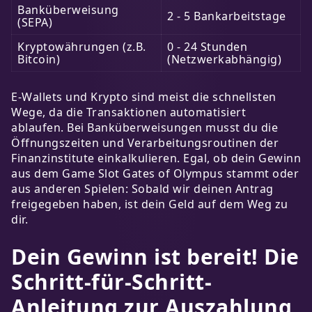
Banküberweisung
2 - 5 Bankarbeitstage
(SEPA)
Kryptowährungen (z.B.
0 - 24 Stunden
Bitcoin)
(Netzwerkabhängig)
E-Wallets und Krypto sind meist die schnellsten
Wege, da die Transaktionen automatisiert
ablaufen. Bei Banküberweisungen musst du die
Öffnungszeiten und Verarbeitungsroutinen der
Finanzinstitute einkalkulieren. Egal, ob dein Gewinn
aus dem Game Slot Gates of Olympus stammt oder
aus anderen Spielen: Sobald wir deinen Antrag
freigegeben haben, ist dein Geld auf dem Weg zu
dir.
Dein Gewinn ist bereit! Die
Schritt-für-Schritt-
Anleitung zur Auszahlung