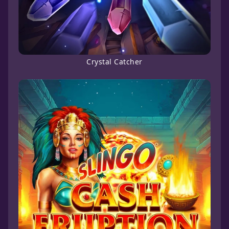
Crystal Catcher