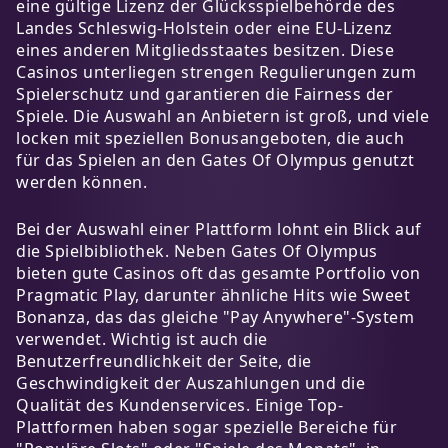
eine gültige Lizenz der Glücksspielbehörde des
Landes Schleswig-Holstein oder eine EU-Lizenz
eines anderen Mitgliedsstaates besitzen. Diese
Casinos unterliegen strengen Regulierungen zum
Spielerschutz und garantieren die Fairness der
Spiele. Die Auswahl an Anbietern ist groß, und viele
locken mit speziellen Bonusangeboten, die auch
für das Spielen an den Gates Of Olympus genutzt
werden können.
Bei der Auswahl einer Plattform lohnt ein Blick auf
die Spielbibliothek. Neben Gates Of Olympus
bieten gute Casinos oft das gesamte Portfolio von
Pragmatic Play, darunter ähnliche Hits wie Sweet
Bonanza, das das gleiche "Pay Anywhere"-System
verwendet. Wichtig ist auch die
Benutzerfreundlichkeit der Seite, die
Geschwindigkeit der Auszahlungen und die
Qualität des Kundenservices. Einige Top-
Plattformen haben sogar spezielle Bereiche für