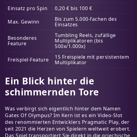
Einsatz pro Spin
0,20 € bis 100 €
Bis zum 5.000-fachen des
Max. Gewinn
Einsatzes
Tumbling Reels, zufällige
Besonderes
Multiplikatoren (bis
Feature
500x/1.000x)
15 Freispiele mit persistentem
Freispiel-Feature
Multiplikator
Ein Blick hinter die
schimmernden Tore
Was verbirgt sich eigentlich hinter dem Namen
Gates Of Olympus? Im Kern ist es ein Video-Slot
des renommierten Entwicklers Pragmatic Play, der
seit 2021 die Herzen von Spielern weltweit erobert.
Das Spiel transportiert Sie direkt in die griechische