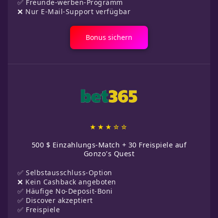
✅ Freunde-werben-Programm
❌ Nur E-Mail-Support verfügbar
Bonus sichern
★★★☆☆
500 $ Einzahlungs-Match + 30 Freispiele auf
Gonzo’s Quest
Crazy Coin Flip
Lucky Jet
✅ Selbstausschluss-Option
❌ Kein Cashback angeboten
✅ Häufige No-Deposit-Boni
✅ Discover akzeptiert
✅ Freispiele