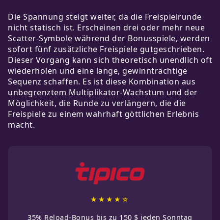
Die Spannung steigt weiter, da die Freispielrunde
nicht statisch ist. Erscheinen drei oder mehr neue
Scatter-Symbole während der Bonusspiele, werden
sofort fünf zusätzliche Freispiele gutgeschrieben.
Dieser Vorgang kann sich theoretisch unendlich oft
wiederholen und eine lange, gewinnträchtige
Sequenz schaffen. Es ist diese Kombination aus
unbegrenztem Multiplikator-Wachstum und der
Möglichkeit, die Runde zu verlängern, die die
Freispiele zu einem wahrhaft göttlichen Erlebnis
macht.
Lightning Dice
Minesweeper
★★★★☆
35% Reload-Bonus bis zu 150 $ jeden Sonntag