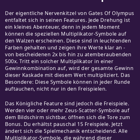
Treasure Island
CrashX
Der eigentliche Nervenkitzel von Gates Of Olympus
entfaltet sich in seinen Features. Jede Drehung ist
ein kleines Abenteuer, denn in jedem Moment
können die speziellen Multiplikator-Symbole auf
den Walzen erscheinen. Diese sind in leuchtenden
Farben gehalten und zeigen ihre Werte klar an -
von bescheidenen 2x bis hin zu atemberaubenden
500x. Tritt ein solcher Multiplikator in einer
Gewinnkombination auf, wird der gesamte Gewinn
dieser Kaskade mit diesem Wert multipliziert. Das
Besondere: Diese Symbole können in jeder Runde
auftauchen, nicht nur in den Freispielen.
Das Königliche Feature sind jedoch die Freispiele.
Werden vier oder mehr Zeus-Scatter-Symbole auf
dem Bildschirm sichtbar, öffnen sich die Tore zum
Bonus. Du erhältst pauschal 15 Freispiele. Jetzt
ändert sich die Spielmechanik entscheidend. Alle
Multiplikator-Symbole, die während dieser