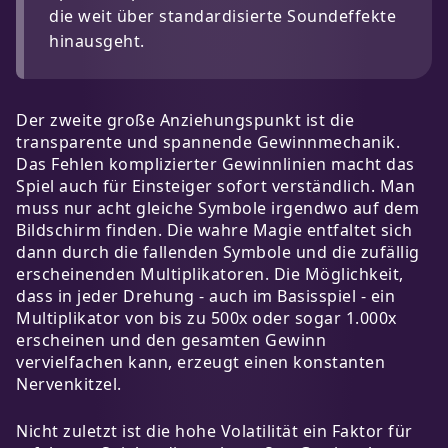
die weit über standardisierte Soundeffekte
hinausgeht.
Der zweite große Anziehungspunkt ist die
transparente und spannende Gewinnmechanik.
Das Fehlen komplizierter Gewinnlinien macht das
Spiel auch für Einsteiger sofort verständlich. Man
muss nur acht gleiche Symbole irgendwo auf dem
Bildschirm finden. Die wahre Magie entfaltet sich
dann durch die fallenden Symbole und die zufällig
erscheinenden Multiplikatoren. Die Möglichkeit,
dass in jeder Drehung - auch im Basisspiel - ein
Multiplikator von bis zu 500x oder sogar 1.000x
erscheinen und den gesamten Gewinn
vervielfachen kann, erzeugt einen konstanten
Nervenkitzel.
Nicht zuletzt ist die hohe Volatilität ein Faktor für