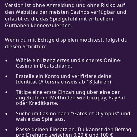
Version ist ohne Anmeldung und ohne Risiko auf
den Websites der meisten Casinos verfügbar und
erlaubt es dir, das Spielgefühl mit virtuellem
Crazy Balls
Mines
Guthaben kennenzulernen.
Wenn du mit Echtgeld spielen möchtest, folgst du
diesen Schritten:
Wähle ein lizenziertes und sicheres Online-
Casino in Deutschland.
Erstelle ein Konto und verifiziere deine
Identität (Altersnachweis ab 18 Jahren).
Tätige eine erste Einzahlung über eine der
angebotenen Methoden wie Giropay, PayPal
oder Kreditkarte.
Suche im Casino nach "Gates of Olympus" und
wähle das Spiel aus.
Passe deinen Einsatz an. Du kannst den Betrag
pro Drehung zwischen 0,20 € und 100 €